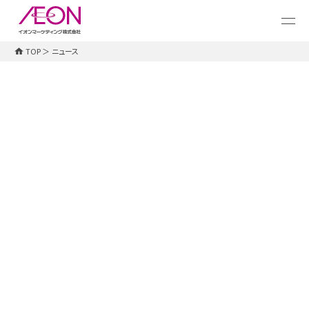
メ
イ
ン
コ
TOP
＞
ニュース
ン
テ
ン
ツ
に
ス
キ
ッ
プ
すべて
お知らせ
プレスリリース
WAON POINT
2018.09.26
お知らせ