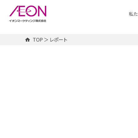
メ
イ
私た
ン
コ
ン
テ
ン
TOP
＞
レポート
ツ
に
サ
ス
キ
ッ
プ