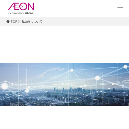
メ
イ
ン
コ
TOP
＞
私たちについて
ン
テ
ン
ツ
に
ス
キ
ッ
プ