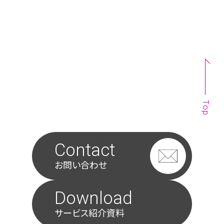
Top
Contact
お問い合わせ
Download
サービス紹介資料