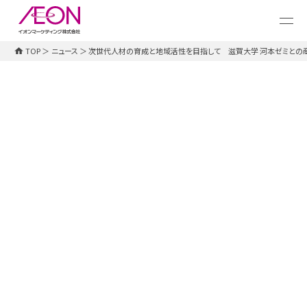
メ
イ
ン
コ
TOP
＞
ニュース
＞
次世代人材の育成と地域活性を目指して 滋賀大学 河本ゼミとの産学
ン
テ
ン
ツ
に
ス
キ
ッ
プレスリリース
2025.10.16
プ
次世代人材の育成と地域活性を目指
して 滋賀大学 河本ゼミとの産学連
携プロジェクトを2025年10月より始動
イオンマーケティグ株式会社（代表取締役社長：伊藤
秀樹）は2025年10月より、国立大学法人 滋賀大学と