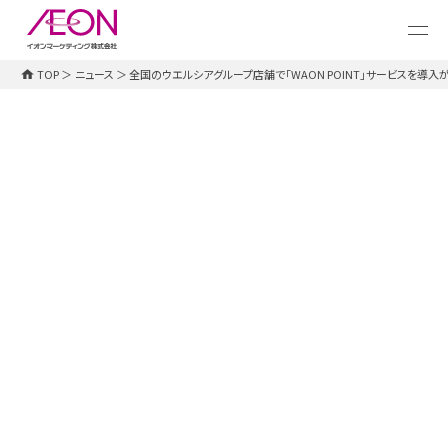
メ
イ
ン
コ
TOP
＞
ニュース
＞
全国のウエルシアグループ店舗で「WAON POINT」サービスを導
ン
テ
ン
ツ
に
ス
キ
ッ
プレスリリース
2023.03.28
プ
全国のウエルシアグループ店舗で
「WAON POINT」サービスを導入が完
了！～ウエル活がさらにお得になりま
す！～
ウエルシアホールディングス株式会社（本社：東京都