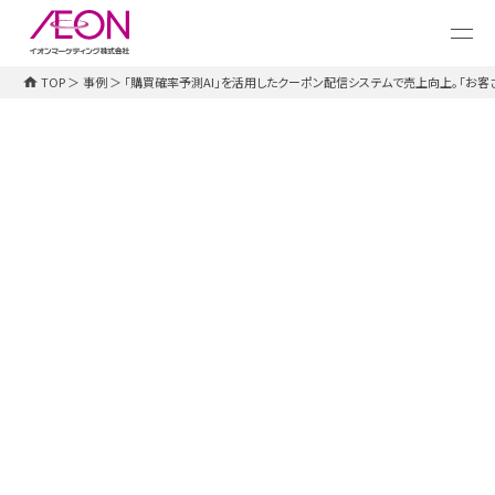
メ
イ
ン
コ
TOP
＞
事例
＞
「購買確率予測AI」を活用したクーポン配信システムで売上向上。「お客
ン
テ
ン
ツ
に
ス
キ
ッ
プ
マーケティングサービス
「購買確率予測AI」を活用したクーポ
ン配信システムで売上向上。
「お客さまが欲しいクーポン」を配信
し、商品の購入率をアップ
#クーポン
#デジタルマーケティング
#AI活用