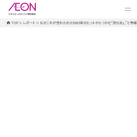
メ
イ
ン
コ
TOP
＞
レポート
＞
なぜこれが売れたのか――2025年のヒットからつかむ“次の兆し”と市場
ン
テ
ン
ツ
に
ス
キ
ッ
プ
トレンドレポート
2026.03.30
なぜこれが売れたのか――2025年のヒッ
トからつかむ“次の兆し”と市場トレン
ド
『日経トレンディ』発行人が解説・第1回