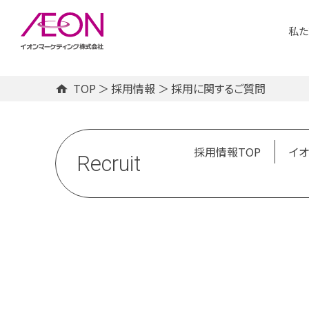
メ
イ
私た
ン
コ
ン
テ
ン
TOP
＞
採用情報
＞
採用に関するご質問
採用情報TOP
イオ
ツ
に
サ
ス
キ
採用情報TOP
イオ
ッ
Recruit
プ