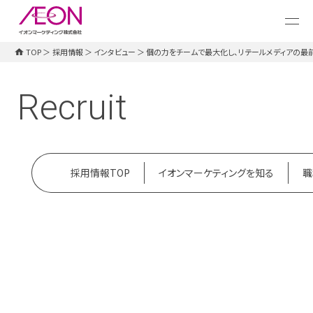
メ
イ
ン
コ
TOP
＞
採用情報
＞
インタビュー
＞
個の力をチームで最大化し、リテールメディアの最
ン
採用情報TOP
イオンマーケティングを知る
職
テ
ン
Recruit
ツ
に
ス
キ
ッ
プ
採用情報TOP
イオンマーケティングを知る
職
メディアコンサルタント
個の力をチームで最大化し、