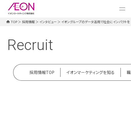
メ
イ
ン
コ
TOP
＞
採用情報
＞
インタビュー
＞
イオングループのデータ活用で社会にインパクトを
ン
採用情報TOP
イオンマーケティングを知る
職
テ
ン
Recruit
ツ
に
ス
キ
ッ
プ
採用情報TOP
イオンマーケティングを知る
職
データエンジニア
イオングループのデータ活用で