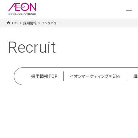
メ
イ
ン
コ
TOP
＞
採用情報
＞
インタビュー
ン
採用情報TOP
イオンマーケティングを知る
職
テ
ン
Recruit
ツ
に
ス
キ
ッ
プ
採用情報TOP
イオンマーケティングを知る
職