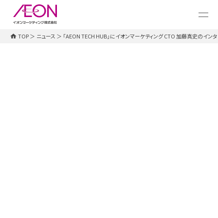
メ
イ
ン
コ
TOP
＞
ニュース
＞
「AEON TECH HUB」にイオンマーケティング CTO 加藤真史のイ
ン
テ
ン
ツ
に
ス
キ
ッ
お知らせ
2025.11.17
プ
「AEON TECH HUB」にイオンマーケテ
ィング CTO 加藤真史のインタビュー
が掲載されました
イオングループのエンジニアリング組織や技術的な
取り組みを紹介するオウンドメディア「AEON TECH