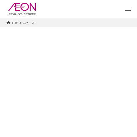
メ
イ
ン
コ
TOP
＞
ニュース
ン
テ
ン
ツ
に
ス
キ
ッ
プ
すべて
お知らせ
プレスリリース
WAON POINT
2026.07.24
プレスリリース