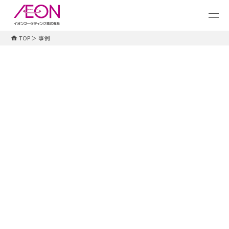
メ
イ
ン
コ
TOP
＞
事例
ン
テ
ン
ツ
に
ス
キ
ッ
プ
タグ一覧
すべて
# ダイレクトメール
# サンプリング
# クーポン
# 志向性分析
# アプリ施策
# デジタルマーケティング
# AI活用
# 商品開発
# １to１マーケティング