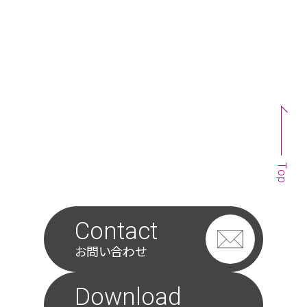
ングの事例を紹介します。 iAEONアプリを活用したマ
ーケティング施策を行い、顧客の獲得と定着を図りま
した。
#アプリ施策
#デジタルマーケティング
#AI活用
Top
Contact
お問い合わせ
Download