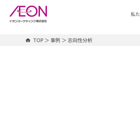
メ
イ
私た
ン
コ
ン
テ
ン
TOP
＞
事例
＞
志向性分析
ツ
に
サ
ス
キ
ッ
プ