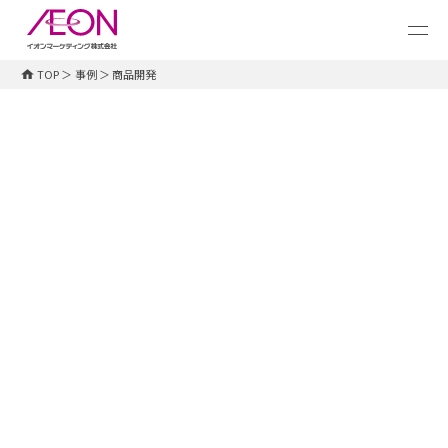
メ
イ
ン
コ
TOP
＞
事例
＞
商品開発
ン
テ
ン
ツ
に
ス
キ
ッ
プ
タグ一覧
すべて
# ダイレクトメール
# サンプリング
# クーポン
# 志向性分析
# アプリ施策
# デジタルマーケティング
# AI活用
# 商品開発
# １to１マーケティング